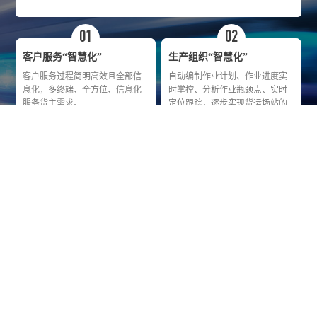
01
02
客户服务“智慧化”
生产组织“智慧化”
客户服务过程简明高效且全部信
自动编制作业计划、作业进度实
息化，多终端、全方位、信息化
时掌控、分析作业瓶颈点、实时
服务货主需求。
定位跟踪，逐步实现货运场站的
自动化、智能化。
03
04
安全管理“智慧化”
市场营销“智慧化”
安全“AI”大脑，接入视频监控设
对铁路生产系统数据、货场资源
备、生产作业设备、装卸设备、
数据、大客户历史数据进行深度
安全管控设备等，利用物联网、
整合、优化，利用大数据分析挖
图像识别、机器学习实现全场
掘潜力，为市场营销精准化营销
域、全过程、智能化对各类安全
提供数据支撑。
风险逐一识别，分级、分类报
警。